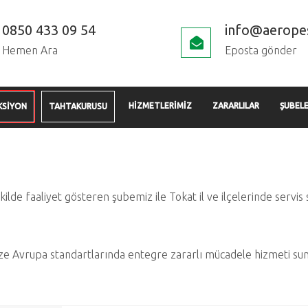
0850 433 09 54
info@aerope
Hemen Ara
Eposta gönder
HİZMETLERİMİZ
ZARARLILAR
ŞUBELE
KSİYON
TAHTAKURUSU
ekilde faaliyet gösteren şubemiz ile Tokat il ve ilçelerinde serv
ze Avrupa standartlarında entegre zararlı mücadele hizmeti su