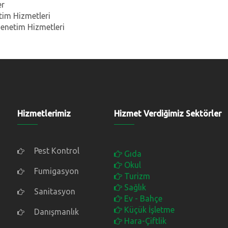
er
tim Hizmetleri
Denetim Hizmetleri
Hizmetlerimiz
Hizmet Verdiğimiz Sektörler
Pest Kontrol
Gıda
Okul
Fumigasyon
Turizm
Sağlık
Sanitasyon
Ev - Bahçe
Küçük İşletme
Danışmanlık
Hara-Çiftlik