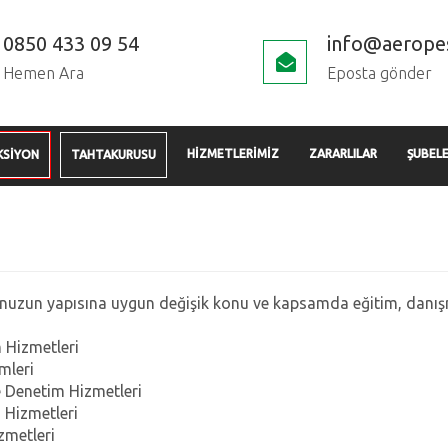
0850 433 09 54
info@aerope
Hemen Ara
Eposta gönder
HİZMETLERİMİZ
ZARARLILAR
ŞUBELE
KSİYON
TAHTAKURUSU
unuzun yapısına uygun değişik konu ve kapsamda eğitim, danışm
 Hizmetleri
mleri
e Denetim Hizmetleri
 Hizmetleri
zmetleri