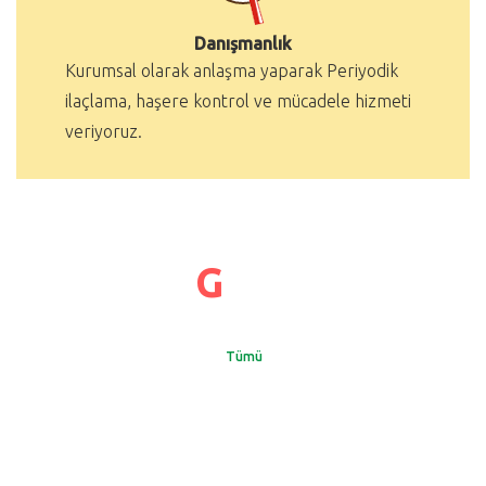
Danışmanlık
Kurumsal olarak anlaşma yaparak Periyodik
ilaçlama, haşere kontrol ve mücadele hizmeti
veriyoruz.
G
aleri
Tümü
Genel
Ofis
Haşere
Diğer