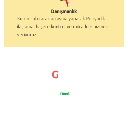
Danışmanlık
Kurumsal olarak anlaşma yaparak Periyodik
ilaçlama, haşere kontrol ve mücadele hizmeti
veriyoruz.
G
aleri
Tümü
Genel
Ofis
Haşere
Diğer