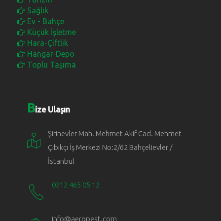
Sağlık
Ev - Bahçe
Küçük İşletme
Hara-Çiftlik
Hangar-Depo
Toplu Taşıma
B
ize Ulaşın
Şirinevler Mah. Mehmet Akif Cad. Mehmet
Çıbıkçı İş Merkezi No:2/62 Bahçelievler /
İstanbul
0212 465 05 12
info@aeropest.com